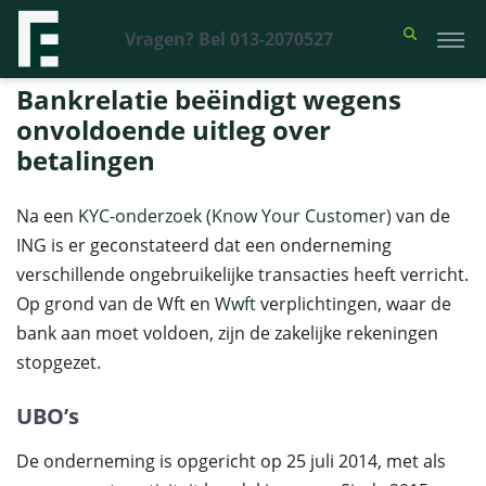
Vragen? Bel 013-2070527
Financieel Recht Advocaten
>
Uitspraken
>
Bankrelatie beëindigt
wegens onvoldoende uitleg over betalingen
Bankrelatie beëindigt wegens
onvoldoende uitleg over
betalingen
Na een
KYC-onderzoek (Know Your Customer)
van de
ING is er geconstateerd dat een onderneming
verschillende ongebruikelijke transacties heeft verricht.
Op grond van de Wft en
Wwft
verplichtingen, waar de
bank aan moet voldoen, zijn de zakelijke rekeningen
stopgezet.
UBO’s
De onderneming is opgericht op 25 juli 2014, met als