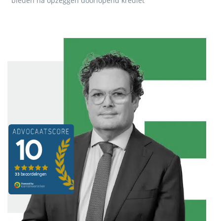
bieden na opzeggen doorlopend krediet