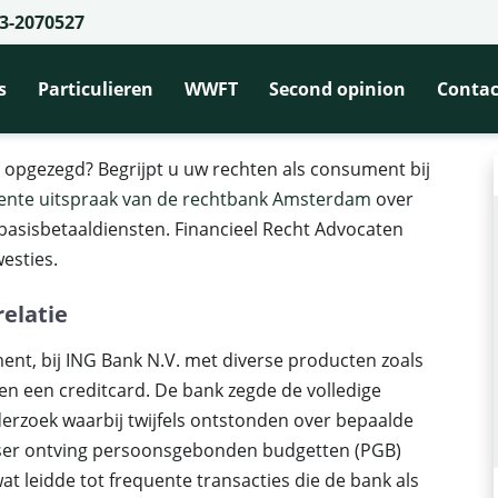
3-2070527
escherming bij opzegging van een bankrelatie: uw recht op basis betaald
 opzegging van een bankrelatie: uw 
s
Particulieren
WWFT
Second opinion
Contac
 opgezegd? Begrijpt u uw rechten als consument bij
ente uitspraak van de rechtbank Amsterdam
over
sisbetaaldiensten. Financieel Recht Advocaten
westies.
elatie
ent, bij ING Bank N.V. met diverse producten zoals
n een creditcard. De bank zegde de volledige
derzoek waarbij twijfels ontstonden over bepaalde
iser ontving persoonsgebonden budgetten (PGB)
at leidde tot frequente transacties die de bank als