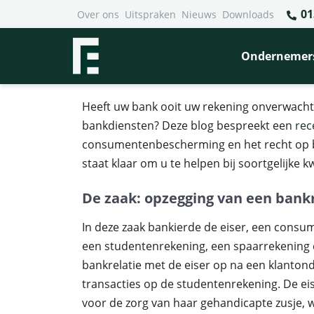
01
Over ons
Uitspraken
Nieuws
Downloads
Financieel Recht Advocaten
>
Uitspraken
>
Consumentenb
Consumentenbescherming bij
Ondernemer
betaaldiensten
Heeft uw bank ooit uw rekening onverwacht
bankdiensten? Deze blog bespreekt een
rec
consumentenbescherming en het recht op ba
staat klaar om u te helpen bij soortgelijke k
De zaak: opzegging van een bankr
In deze zaak bankierde de eiser, een consum
een studentenrekening, een spaarrekening e
bankrelatie met de eiser op na een klanton
transacties op de studentenrekening. De e
voor de zorg van haar gehandicapte zusje, w