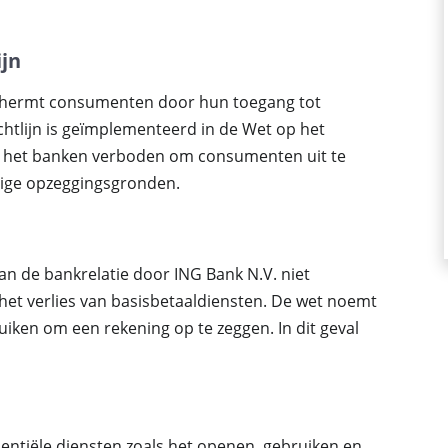
ijn
schermt consumenten door hun toegang tot
chtlijn is geïmplementeerd in de Wet op het
 is het banken verboden om consumenten uit te
dige opzeggingsgronden.
n de bankrelatie door ING Bank N.V. niet
 het verlies van basisbetaaldiensten. De wet noemt
iken om een rekening op te zeggen. In dit geval
entiële diensten zoals het openen, gebruiken en