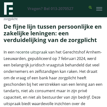
Vragen? Bel 013-2070527
Financieel Recht Advocaten
>
Uitspraken
>
De fijne lijn tussen
persoonlijke en zakelijke leningen: een verduidelijking van de
zorgplicht
De fijne lijn tussen persoonlijke en
zakelijke leningen: een
verduidelijking van de zorgplicht
In een
recente uitspraak
van het Gerechtshof Arnhem-
Leeuwarden, gepubliceerd op 7 februari 2024, werd
een belangrijk juridisch vraagstuk behandeld dat veel
ondernemers en zelfstandigen kan raken. Het draait
om de vraag of een bank haar zorgplicht heeft
geschonden bij het verstrekken van een lening aan een
tandarts, niet als consument maar in zijn privé
capaciteit, en niet als bestuurder van zijn bedrijf. Deze
uitspraak biedt waardevolle inzichten over de