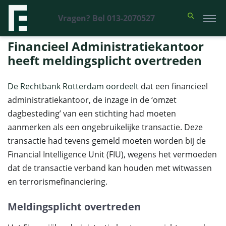
Vragen? Bel 013-2070527
Financieel Recht Advocaten
>
Uitspraken
>
Financieel
Administratiekantoor heeft meldingsplicht overtreden
Financieel Administratiekantoor
heeft meldingsplicht overtreden
De Rechtbank Rotterdam oordeelt
dat een financieel
administratiekantoor, de inzage in de ‘omzet
dagbesteding’ van een stichting had moeten
aanmerken als een ongebruikelijke transactie. Deze
transactie had tevens gemeld moeten worden bij de
Financial Intelligence Unit (FIU), wegens het vermoeden
dat de transactie verband kan houden met witwassen
en terrorismefinanciering.
Meldingsplicht overtreden