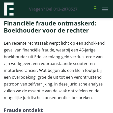
Vragen? Bel 013-2070527
Financieel Recht Advocaten
>
Uitspraken
>
Financiële fraude
ontmaskerd: Boekhouder voor de rechter
Financiële fraude ontmaskerd:
Boekhouder voor de rechter
Een recente rechtszaak werpt licht op een schokkend
geval van financiële fraude, waarbij een 46-jarige
boekhouder uit Ede jarenlang geld verduisterde van
zijn werkgever, een vooraanstaande scooter- en
motorleverancier. Wat begon als een klein foutje bij
een overboeking, groeide uit tot een verontrustend
patroon van zelfverrijking. In deze juridische analyse
zullen we de essentie van de zaak ontrafelen en de
mogelijke juridische consequenties bespreken.
Fraude ontdekt