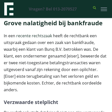
Vragen? Bel 013-2070527
Financieel Recht Advocaten
>
Uitspraken
>
Grove nalatigheid bij
bankfraude
Grove nalatigheid bij bankfraude
In een
recente rechtszaak
heeft de rechtbank een
uitspraak gedaan over een zaak van bankfraude,
waarbij een klant van Bunq B.V. betrokken was. De
klant, een ondernemer genaamd [eiser], beweerde dat
er twee niet-toegestane betalingstransacties waren
uitgevoerd vanaf zijn rekening door een oplichter.
[Eiser] eiste terugbetaling van het verloren geld en
bijkomende kosten. Echter, de rechtbank oordeelde
anders.
Verzwaarde stelplicht