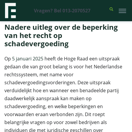
Vragen? Bel 013-2070527
Financieel Recht Advocaten
>
Uitspraken
>
Nadere uitleg over de
beperking van het recht op schadevergoeding
Nadere uitleg over de beperking
van het recht op
schadevergoeding
Op
5 januari 2025
heeft de Hoge Raad een uitspraak
gedaan die van groot belang is voor het Nederlandse
rechtssysteem, met name voor
schadevergoedingsvorderingen. Deze uitspraak
verduidelijkt hoe en wanneer een benadeelde partij
daadwerkelijk aanspraak kan maken op
schadevergoeding, en welke beperkingen en
voorwaarden eraan verbonden zijn. Dit roept
belangrijke vragen op voor zowel bedrijven als
individuen die met juridische geschillen over