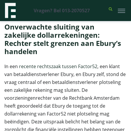
Vragen? Bel 013-2070527
Financieel Recht Advocaten
>
Uitspraken
>
Onverwachte sluiting van
zakelijke dollarrekeningen: Rechter stelt grenzen aan Ebury’s handelen
Onverwachte sluiting van
zakelijke dollarrekeningen:
Rechter stelt grenzen aan Ebury’s
handelen
In een
recente rechtszaak tussen Factor52
, een klant
van betaaldienstverlener Ebury, en Ebury zelf, stond de
vraag centraal of een betaaldienstverlener plotseling
een zakelijke rekening mag sluiten. De
voorzieningenrechter van de Rechtbank Amsterdam
heeft geoordeeld dat Ebury de toegang tot de
dollarrekening van Factor52 niet plotseling mag
beëindigen. Deze uitspraak belicht het belang van de
zorgplicht die financiële instellingen hebben tegenover