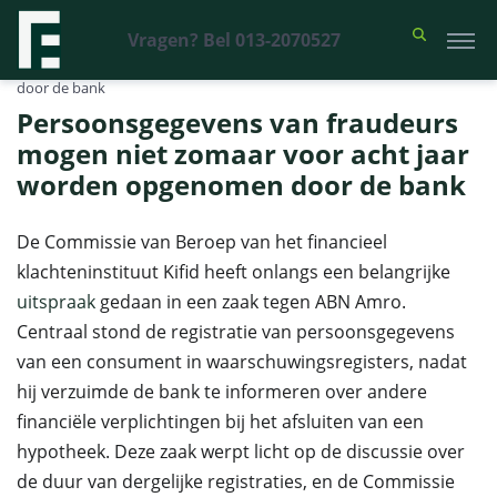
Vragen? Bel 013-2070527
Financieel Recht Advocaten
>
Uitspraken
>
Persoonsgegevens van
fraudeurs mogen niet zomaar voor acht jaar worden opgenomen
door de bank
Persoonsgegevens van fraudeurs
mogen niet zomaar voor acht jaar
worden opgenomen door de bank
De Commissie van Beroep van het financieel
klachteninstituut Kifid heeft onlangs een belangrijke
uitspraak
gedaan in een zaak tegen ABN Amro.
Centraal stond de registratie van persoonsgegevens
van een consument in waarschuwingsregisters, nadat
hij verzuimde de bank te informeren over andere
financiële verplichtingen bij het afsluiten van een
hypotheek. Deze zaak werpt licht op de discussie over
de duur van dergelijke registraties, en de Commissie