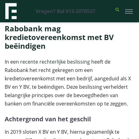
Vragen? Bel 013-2070527
Financieel Recht Advocaten
>
Uitspraken
>
Rabobank mag
kredietovereenkomst met BV beëindigen
Rabobank mag
kredietovereenkomst met BV
beëindigen
In een
recente rechterlijke beslissing
heeft de
Rabobank het recht gekregen om een
kredietovereenkomst met een bedrijf, aangeduid als X
BV en Y BV, te beëindigen. Deze beslissing verheldert
belangrijke principes over de bevoegdheden van
banken om financiële overeenkomsten op te zeggen.
Achtergrond van het geschil
In 2019 sloten X BV en Y BV, hierna gezamenlijk te