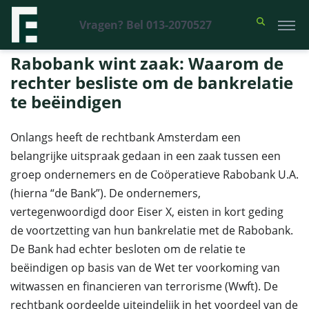
Vragen? Bel 013-2070527
Financieel Recht Advocaten
>
Uitspraken
>
Rabobank wint zaak:
Waarom de rechter besliste om de bankrelatie te beëindigen
Rabobank wint zaak: Waarom de
rechter besliste om de bankrelatie
te beëindigen
Onlangs heeft de rechtbank Amsterdam een
belangrijke uitspraak gedaan in een zaak tussen een
groep ondernemers en de Coöperatieve Rabobank U.A.
(hierna “de Bank”). De ondernemers,
vertegenwoordigd door Eiser X, eisten in kort geding
de voortzetting van hun bankrelatie met de Rabobank.
De Bank had echter besloten om de relatie te
beëindigen op basis van de Wet ter voorkoming van
witwassen en financieren van terrorisme (Wwft). De
rechtbank oordeelde uiteindelijk in het voordeel van de