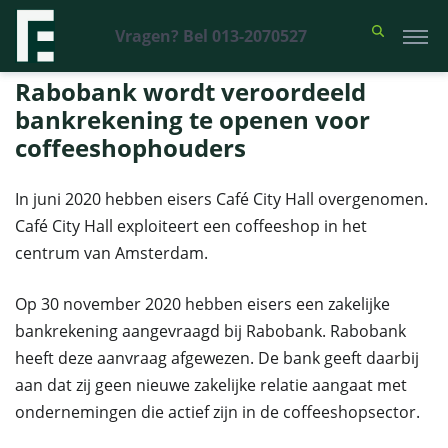
Vragen? Bel 013-2070527
Financieel Recht Advocaten
>
Uitspraken
>
Rabobank wordt
veroordeeld bankrekening te openen voor coffeeshophouders
Rabobank wordt veroordeeld
bankrekening te openen voor
coffeeshophouders
In juni 2020 hebben eisers Café City Hall overgenomen.
Café City Hall exploiteert een coffeeshop in het
centrum van Amsterdam.
Op 30 november 2020 hebben eisers een zakelijke
bankrekening aangevraagd bij Rabobank. Rabobank
heeft deze aanvraag afgewezen. De bank geeft daarbij
aan dat zij geen nieuwe zakelijke relatie aangaat met
ondernemingen die actief zijn in de coffeeshopsector.