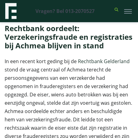
Vragen? Bel 013-2070527
Financieel Recht Advocaten
>
Uitspraken
>
Rechtbank oordeelt:
Verzekeringsfraude en registraties bij Achmea blijven in stand
Rechtbank oordeelt:
Verzekeringsfraude en registraties
bij Achmea blijven in stand
In een recent kort geding bij de
Rechtbank Gelderland
stond de vraag centraal of Achmea terecht de
persoonsgegevens van een verzekerde had
opgenomen in frauderegisters en de verzekering had
opgezegd. De eiser, wiens auto betrokken was bij een
eenzijdig ongeval, stelde dat zijn voertuig was gestolen.
Achmea oordeelde echter anders en beschuldigde
hem van verzekeringsfraude. Dit leidde tot een
rechtszaak waarin de eiser eiste dat zijn registratie in
diverse frauderegisters zou worden verwijderd en zijn