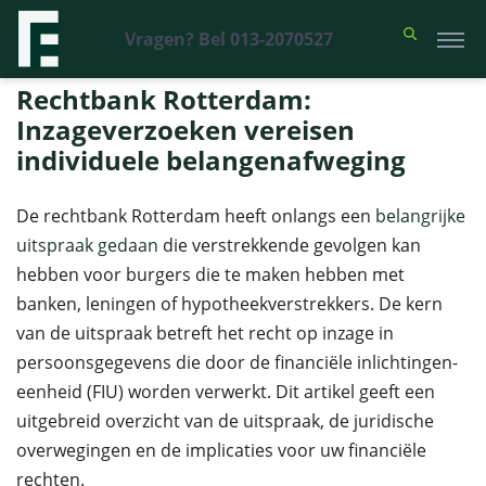
Vragen? Bel 013-2070527
Financieel Recht Advocaten
>
Uitspraken
>
Rechtbank Rotterdam:
Inzageverzoeken vereisen individuele belangenafweging
Rechtbank Rotterdam:
Inzageverzoeken vereisen
individuele belangenafweging
De rechtbank Rotterdam heeft onlangs een
belangrijke
uitspraak gedaan
die verstrekkende gevolgen kan
hebben voor burgers die te maken hebben met
banken, leningen of hypotheekverstrekkers. De kern
van de uitspraak betreft het recht op inzage in
persoonsgegevens die door de financiële inlichtingen-
eenheid (FIU) worden verwerkt. Dit artikel geeft een
uitgebreid overzicht van de uitspraak, de juridische
overwegingen en de implicaties voor uw financiële
rechten.