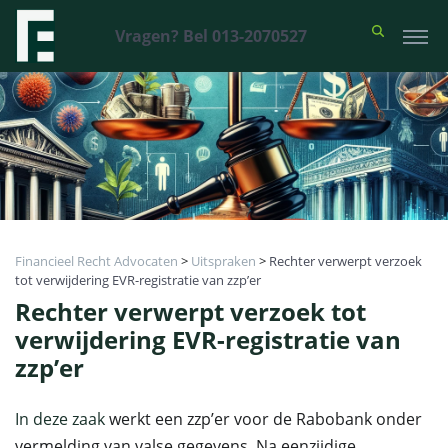
Vragen? Bel 013-2070527
Financieel Recht Advocaten
>
Uitspraken
>
Rechter verwerpt verzoek
tot verwijdering EVR-registratie van zzp’er
Rechter verwerpt verzoek tot
verwijdering EVR-registratie van
zzp’er
In deze zaak
werkt een zzp’er voor de Rabobank onder
vermelding van valse gegevens. Na eenzijdige