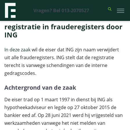
Vragen? Bel 013-2070527
Financieel Recht Advocaten
>
Uitspraken
>
registratie in
frauderegisters door ING
registratie in frauderegisters door
ING
In deze zaak
wil de eiser dat ING zijn naam verwijdert
uit alle frauderegisters. ING stelt dat de registratie
terecht is vanwege schendingen van de interne
gedragscodes.
Achtergrond van de zaak
De eiser trad op 1 maart 1997 in dienst bij ING als
hypotheekadviseur en legde op 27 oktober 2015 de
bankier eed af. Op 28 juni 2021 werd hij vrijgesteld van
werkzaamheden vanwege het niet melden van