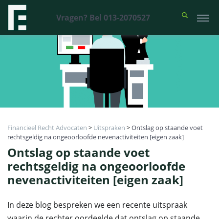
Vragen? Bel 013-2070527
Financieel Recht Advocaten
>
Uitspraken
>
Ontslag op staande voet
rechtsgeldig na ongeoorloofde nevenactiviteiten [eigen zaak]
Ontslag op staande voet
rechtsgeldig na ongeoorloofde
nevenactiviteiten [eigen zaak]
In deze blog bespreken we een recente uitspraak
waarin de rechter oordeelde dat ontslag op staande