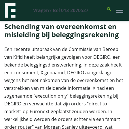
Vragen? Bel 013-2070527
Financieel Recht Advocaten
>
Uitspraken
>
Schending van
overeenkomst en misleiding bij beleggingsrekening
Schending van overeenkomst en
misleiding bij beleggingsrekening
Een recente uitspraak van de Commissie van Beroep
van Kifid heeft belangrijke gevolgen voor DEGIRO, een
bekende beleggingsdienstverlening. In deze zaak heeft
een consument, X genaamd, DEGIRO aangeklaagd
wegens het niet nakomen van de overeenkomst en het
verstrekken van misleidende informatie. X had een
zogenaamde “execution only” beleggingsrekening bij
DEGIRO en verwachtte dat zijn orders “direct to
market” op Euronext geplaatst zouden worden. In
werkelijkheid werden de orders echter via een “smart
order router” van Morgan Stanley uitgevoerd, wat