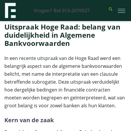
Vragen? Bel 013-2070527
Financieel Recht Advocaten
>
Uitspraken
>
Uitspraak Hoge Raad:
belang van duidelijkheid in Algemene Bankvoorwaarden
Uitspraak Hoge Raad: belang van
duidelijkheid in Algemene
Bankvoorwaarden
In een
recente uitspraak
van de Hoge Raad werd een
belangrijk aspect van de algemene bankvoorwaarden
belicht, met name de interpretatie van een clausule
betreffende subrogatie. Deze uitspraak verduidelijkt
hoe dergelijke bedingen in financiële contracten
moeten worden begrepen en geïnterpreteerd, wat van
groot belang is voor zowel banken als hun klanten.
Kern van de zaak