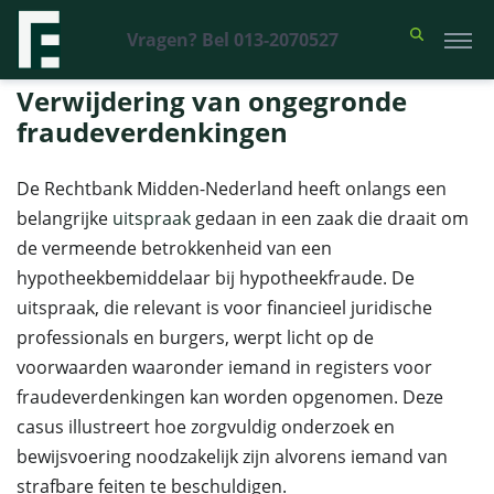
Vragen? Bel 013-2070527
Financieel Recht Advocaten
>
Uitspraken
>
Verwijdering van
ongegronde fraudeverdenkingen
Verwijdering van ongegronde
fraudeverdenkingen
De Rechtbank Midden-Nederland heeft onlangs een
belangrijke
uitspraak
gedaan in een zaak die draait om
de vermeende betrokkenheid van een
hypotheekbemiddelaar bij hypotheekfraude. De
uitspraak, die relevant is voor financieel juridische
professionals en burgers, werpt licht op de
voorwaarden waaronder iemand in registers voor
fraudeverdenkingen kan worden opgenomen. Deze
casus illustreert hoe zorgvuldig onderzoek en
bewijsvoering noodzakelijk zijn alvorens iemand van
strafbare feiten te beschuldigen.