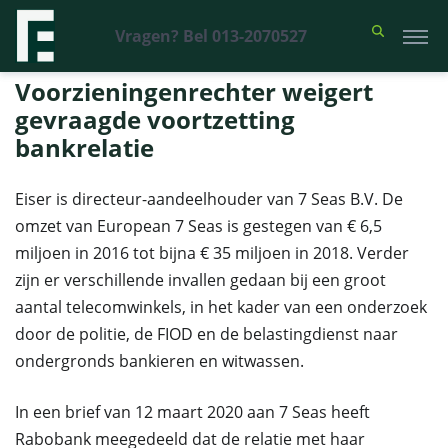
Vragen? Bel 013-2070527
Financieel Recht Advocaten
>
Uitspraken
>
Voorzieningenrechter
weigert gevraagde voortzetting bankrelatie
Voorzieningenrechter weigert
gevraagde voortzetting
bankrelatie
Eiser is directeur-aandeelhouder van 7 Seas B.V. De
omzet van European 7 Seas is gestegen van € 6,5
miljoen in 2016 tot bijna € 35 miljoen in 2018. Verder
zijn er verschillende invallen gedaan bij een groot
aantal telecomwinkels, in het kader van een onderzoek
door de politie, de FIOD en de belastingdienst naar
ondergronds bankieren en witwassen.
In een brief van 12 maart 2020 aan 7 Seas heeft
Rabobank meegedeeld dat de relatie met haar