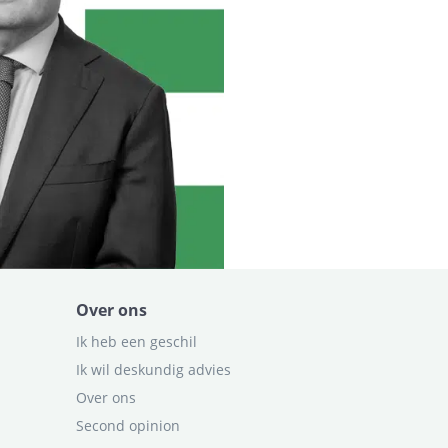
Over ons
Ik heb een geschil
Ik wil deskundig advies
Over ons
Second opinion