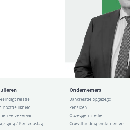
culieren
Ondernemers
eëindigt relatie
Bankrelatie opgezegd
n hoofdelijkheid
Pensioen
men verzekeraar
Opzeggen krediet
ijziging / Renteopslag
Crowdfunding ondernemers