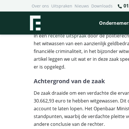
01
Over ons
Uitspraken
Nieuws
Downloads
Financieel Recht Advocaten
>
Uitspraken
>
Witwassen d
Witwassen door middel van
Ondernemer
In een
recente uitspraak
door de politierech
het witwassen van een aanzienlijk geldbedr
financiële criminaliteit, in het bijzonder wi
artikel leggen we uit wat er in deze zaak sp
er is opgelegd.
Achtergrond van de zaak
De zaak draaide om een verdachte die erva
30.662,93 euro te hebben witgewassen. Dit d
account te laten lopen. Het Openbaar Minis
standpunten, waarbij de verdachte pleitte vo
andere conclusie van de rechter.