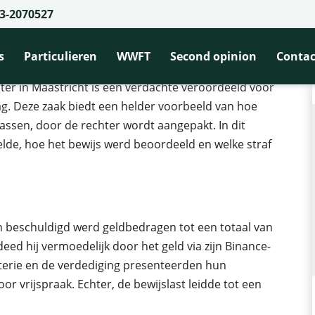
3-2070527
oor middel van Binance-account
 Binance-account
s
Particulieren
WWFT
Second opinion
Contac
ter in Maastricht is een verdachte veroordeeld voor
ag. Deze zaak biedt een helder voorbeeld van hoe
twassen, door de rechter wordt aangepakt. In dit
eelde, hoe het bewijs werd beoordeeld en welke straf
n beschuldigd werd geldbedragen tot een totaal van
eed hij vermoedelijk door het geld via zijn Binance-
terie en de verdediging presenteerden hun
or vrijspraak. Echter, de bewijslast leidde tot een