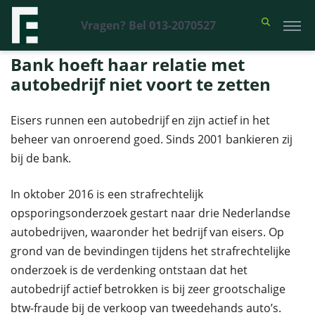
Vragen? Bel 013-2070527
Financieel Recht Advocaten
>
Uitspraken
>
Bank hoeft haar relatie met
autobedrijf niet voort te zetten
Bank hoeft haar relatie met
autobedrijf niet voort te zetten
Eisers runnen een autobedrijf en zijn actief in het
beheer van onroerend goed. Sinds 2001 bankieren zij
bij de bank.
In oktober 2016 is een strafrechtelijk
opsporingsonderzoek gestart naar drie Nederlandse
autobedrijven, waaronder het bedrijf van eisers. Op
grond van de bevindingen tijdens het strafrechtelijke
onderzoek is de verdenking ontstaan dat het
autobedrijf actief betrokken is bij zeer grootschalige
btw-fraude bij de verkoop van tweedehands auto’s.