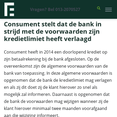
Vragen? Bel 013-2070527
Financieel Recht Advocaten
>
Uitspraken
>
Consument stelt dat de
bank in strijd met de voorwaarden zijn kredietlimiet heeft verlaagd
Consument stelt dat de bank in
strijd met de voorwaarden zijn
kredietlimiet heeft verlaagd
Consument heeft in 2014 een doorlopend krediet op
zijn betaalrekening bij de bank afgesloten. Op de
overeenkomst zijn de algemene voorwaarden van de
bank van toepassing. In deze algemene voorwaarden is
opgenomen dat de bank de kredietlimiet mag verlagen
en als zij dit doet zij de klant hierover zo snel als
mogelijk zal informeren. Daarnaast is opgenomen dat
de bank de voorwaarden mag wijzigen wanneer zij de
klant hierover minimaal twee maanden voorafgaand
aan die wijziging informeert.