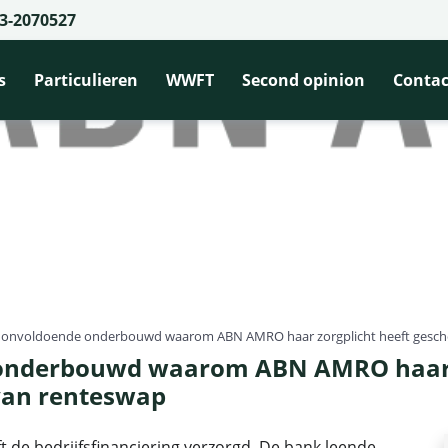
3-2070527
s
Particulieren
WWFT
Second opinion
Contac
ft onvoldoende onderbouwd waarom ABN AMRO haar zorgplicht heeft gesch
 onderbouwd waarom ABN AMRO haar z
van renteswap
t de bedrijfsfinanciering verzorgd. De bank leende