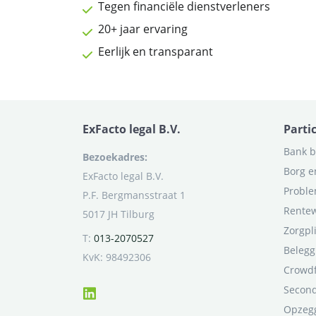
Tegen financiële dienstverleners
20+ jaar ervaring
Eerlijk en transparant
ExFacto legal B.V.
Parti
Bank b
Bezoekadres:
Borg e
ExFacto legal B.V.
Proble
P.F. Bergmansstraat 1
Rentew
5017 JH Tilburg
Zorgpl
T:
013-2070527
Belegg
KvK: 98492306
Crowd
Second
Opzegg