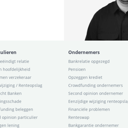
culieren
Ondernemers
eëindigt relatie
Bankrelatie opgezegd
n hoofdelijkheid
Pensioen
men verzekeraar
Opzeggen krediet
ijziging / Renteopslag
Crowdfunding ondernemers
icht Banken
Second opinion ondernemer
ingsschade
Eenzijdige wijziging renteopsl
funding beleggen
Financiële problemen
 opinion particulier
Renteswap
en lening
Bankgarantie ondernemer