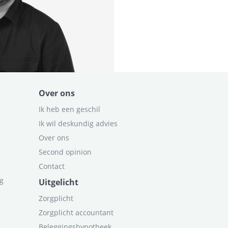
Over ons
Ik heb een geschil
Ik wil deskundig advies
Over ons
Second opinion
Contact
ag
Uitgelicht
Zorgplicht
Zorgplicht accountant
Beleggingshypotheek