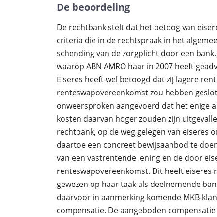
De beoordeling
De rechtbank stelt dat het betoog van eisere
criteria die in de rechtspraak in het algem
schending van de zorgplicht door een bank. 
waarop ABN AMRO haar in 2007 heeft geadvi
Eiseres heeft wel betoogd dat zij lagere re
renteswapovereenkomst zou hebben geslot
onweersproken aangevoerd dat het enige alt
kosten daarvan hoger zouden zijn uitgevall
rechtbank, op de weg gelegen van eiseres 
daartoe een concreet bewijsaanbod te doen,
van een vastrentende lening en de door eis
renteswapovereenkomst. Dit heeft eiseres
gewezen op haar taak als deelnemende bank
daarvoor in aanmerking komende MKB-klant
compensatie. De aangeboden compensatie w