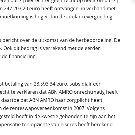
ten dat zij hier echter geen recht op heeft omdat zij
n 247.203,20 euro heeft ontvangen, in verband met
emoetkoming is hoger dan de coulancevergoeding
 bericht over de uitkomst van de herbeoordeling. De
. Ook dit bedrag is verrekend met de eerder
de financiering.
 betaling van 28.593,34 euro, subsidiair een
echt te verklaren dat ABN AMRO onrechtmatig heeft
lt daartoe dat ABN AMRO haar zorgplicht heeft
an de renteswapovereenkomst in 2007. Volgens
lf gesteld heeft in de kwestie gebonden te zijn aan het
mpensatie ten opzichte van eiseres heeft berekend.