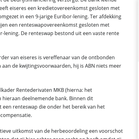
7 heeft eiseres een kredietovereenkomst gesloten met
mgezet in een 9-jarige Euribor-lening. Ter afdekking
rtijen een renteswapovereenkomst gesloten met
r-lening. De renteswap bestond uit een vaste rente
urder van eiseres is vereffenaar van de ontbonden
aan de kwijtingsvoorwaarden, hij is ABN niets meer
lkader Rentederivaten MKB (hierna: het
en hieraan deelnemende bank. Binnen dit
t een renteswap die onder het bereik van het
t compensatie.
tieve uitkomst van de herbeoordeling een voorschot