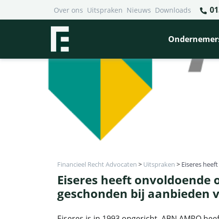
01
Over ons
Uitspraken
Nieuws
Downloads
Ondernemer
Financieel Recht Advocaten
>
Uitspraken
>
Eiseres hee
Eiseres heeft onvoldoende
geschonden bij aanbieden 
Eiseres is in 1993 opgericht, ABN AMRO heef