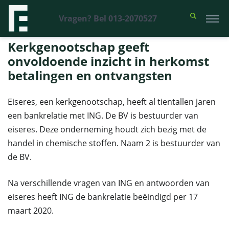
Vragen? Bel 013-2070527
Financieel Recht Advocaten
>
Uitspraken
>
Kerkgenootschap geeft
onvoldoende inzicht in herkomst betalingen en ontvangsten
Kerkgenootschap geeft
onvoldoende inzicht in herkomst
betalingen en ontvangsten
Eiseres, een kerkgenootschap, heeft al tientallen jaren
een bankrelatie met ING. De BV is bestuurder van
eiseres. Deze onderneming houdt zich bezig met de
handel in chemische stoffen. Naam 2 is bestuurder van
de BV.
Na verschillende vragen van ING en antwoorden van
eiseres heeft ING de bankrelatie beëindigd per 17
maart 2020.