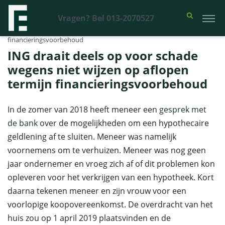
Vragen? Bel 013-2070527
Financieel Recht Advocaten
>
Uitspraken
>
ING draait deels op voor
schade wegens niet wijzen op aflopen termijn
financieringsvoorbehoud
ING draait deels op voor schade
wegens niet wijzen op aflopen
termijn financieringsvoorbehoud
In de zomer van 2018 heeft meneer een
gesprek met
de bank
over de mogelijkheden om een hypothecaire
geldlening af te sluiten. Meneer was namelijk
voornemens om te verhuizen. Meneer was nog geen
jaar ondernemer en vroeg zich af of dit problemen kon
opleveren voor het verkrijgen van een hypotheek. Kort
daarna tekenen meneer en zijn vrouw voor een
voorlopige koopovereenkomst. De overdracht van het
huis zou op 1 april 2019 plaatsvinden en de