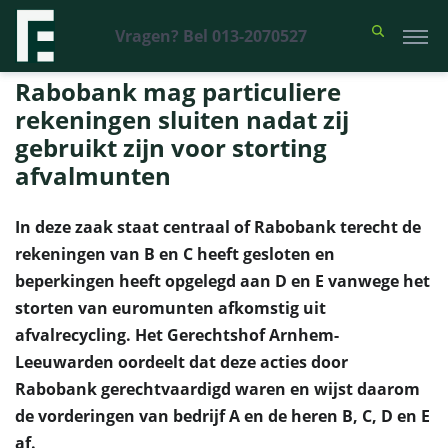
Vragen? Bel 013-2070527
Financieel Recht Advocaten
>
Uitspraken
>
Rabobank mag particuliere
rekeningen sluiten nadat zij gebruikt zijn voor storting afvalmunten
Rabobank mag particuliere
rekeningen sluiten nadat zij
gebruikt zijn voor storting
afvalmunten
In deze zaak staat centraal of Rabobank terecht de
rekeningen van B en C heeft gesloten en
beperkingen heeft opgelegd aan D en E vanwege het
storten van euromunten afkomstig uit
afvalrecycling. Het Gerechtshof Arnhem-
Leeuwarden oordeelt dat deze acties door
Rabobank gerechtvaardigd waren en wijst daarom
de vorderingen van bedrijf A en de heren B, C, D en E
af.