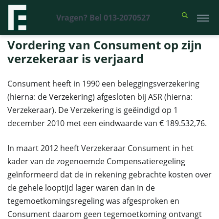
Vragen? Bel 013-2070527
Financieel Recht Advocaten
>
Uitspraken
>
Vordering van Consument
op zijn verzekeraar is verjaard
Vordering van Consument op zijn
verzekeraar is verjaard
Consument heeft in 1990 een beleggingsverzekering
(hierna: de Verzekering) afgesloten bij ASR (hierna:
Verzekeraar). De Verzekering is geëindigd op 1
december 2010 met een eindwaarde van € 189.532,76.
In maart 2012 heeft Verzekeraar Consument in het
kader van de zogenoemde Compensatieregeling
geïnformeerd dat de in rekening gebrachte kosten over
de gehele looptijd lager waren dan in de
tegemoetkomingsregeling was afgesproken en
Consument daarom geen tegemoetkoming ontvangt