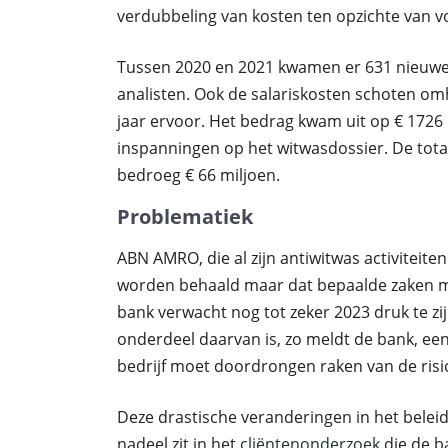
verdubbeling van kosten ten opzichte van vo
Tussen 2020 en 2021 kwamen er 631 nieuwe
analisten. Ook de salariskosten schoten om
jaar ervoor. Het bedrag kwam uit op € 1726
inspanningen op het witwasdossier. De tot
bedroeg € 66 miljoen.
Problematiek
ABN AMRO, die al zijn antiwitwas activiteite
worden behaald maar dat bepaalde zaken m
bank verwacht nog tot zeker 2023 druk te z
onderdeel daarvan is, zo meldt de bank, een
bedrijf moet doordrongen raken van de risico’
Deze drastische veranderingen in het belei
nadeel zit in het
cliëntenonderzoek
die de b