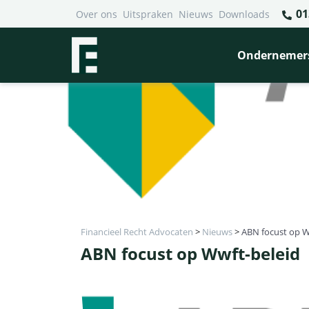
01
Over ons
Uitspraken
Nieuws
Downloads
Ondernemer
Financieel Recht Advocaten
>
Nieuws
>
ABN focust op W
ABN focust op Wwft-beleid