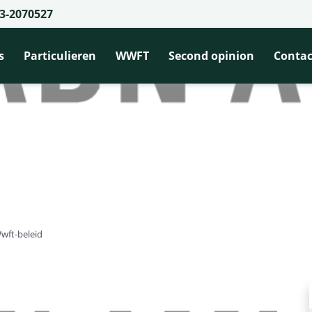
3-2070527
s
Particulieren
WWFT
Second opinion
Contac
wft-beleid