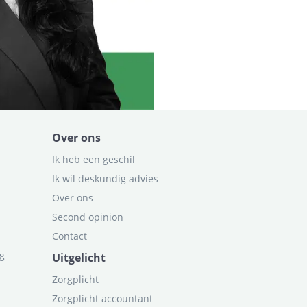
Over ons
Ik heb een geschil
Ik wil deskundig advies
Over ons
Second opinion
Contact
ag
Uitgelicht
Zorgplicht
Zorgplicht accountant