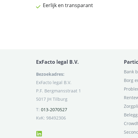
Eerlijk en transparant
ExFacto legal B.V.
Parti
Bank b
Bezoekadres:
Borg e
ExFacto legal B.V.
Proble
P.F. Bergmansstraat 1
Rentew
5017 JH Tilburg
Zorgpl
T:
013-2070527
Belegg
KvK: 98492306
Crowd
Second