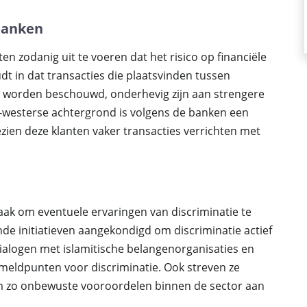
 banken
en zodanig uit te voeren dat het risico op financiële
dt in dat transacties die plaatsvinden tussen
o worden beschouwd, onderhevig zijn aan strengere
t-westerse achtergrond is volgens de banken een
ezien deze klanten vaker transacties verrichten met
k om eventuele ervaringen van discriminatie te
e initiatieven aangekondigd om discriminatie actief
dialogen met islamitische belangenorganisaties en
e meldpunten voor discriminatie. Ook streven ze
m zo onbewuste vooroordelen binnen de sector aan