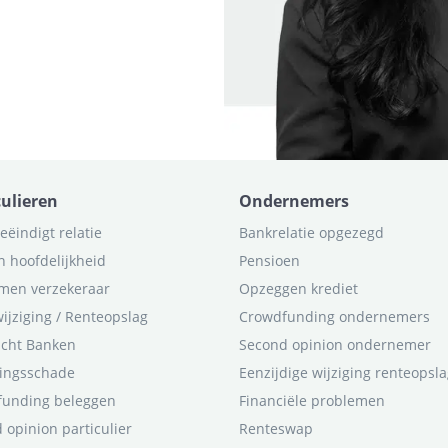
culieren
Ondernemers
eëindigt relatie
Bankrelatie opgezegd
n hoofdelijkheid
Pensioen
men verzekeraar
Opzeggen krediet
ijziging / Renteopslag
Crowdfunding ondernemers
icht Banken
Second opinion ondernemer
ingsschade
Eenzijdige wijziging renteopsl
funding beleggen
Financiële problemen
 opinion particulier
Renteswap