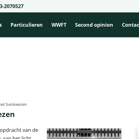
3-2070527
s
Particulieren
WWFT
Second opinion
Contac
n het bankwezen
ezen
 opdracht van de
 aan het licht