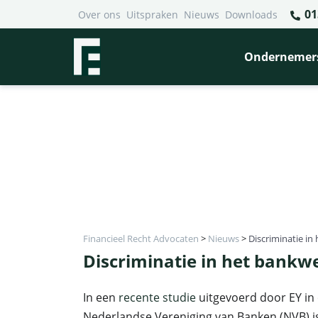
01
Over ons
Uitspraken
Nieuws
Downloads
Ondernemer
Financieel Recht Advocaten
>
Nieuws
>
Discriminatie i
Discriminatie in het bankw
In een
recente studie
uitgevoerd door EY in
Nederlandse Vereniging van Banken (NVB) is