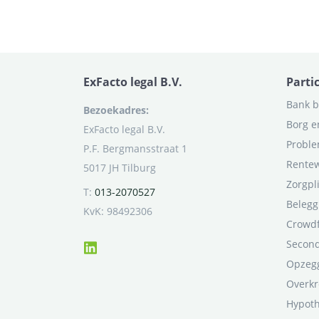
ExFacto legal B.V.
Parti
Bank b
Bezoekadres:
Borg e
ExFacto legal B.V.
Proble
P.F. Bergmansstraat 1
Rentew
5017 JH Tilburg
Zorgpl
T:
013-2070527
Belegg
KvK: 98492306
Crowd
Second
Opzegg
Overkr
Hypot