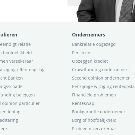
culieren
Ondernemers
eëindigt relatie
Bankrelatie opgezegd
n hoofdelijkheid
Pensioen
men verzekeraar
Opzeggen krediet
ijziging / Renteopslag
Crowdfunding ondernemers
icht Banken
Second opinion ondernemer
ingsschade
Eenzijdige wijziging renteopsl
funding beleggen
Financiële problemen
 opinion particulier
Renteswap
en lening
Bankgarantie ondernemer
editering
Borg of hoofdelijkheid
heek
Probleem verzekeraar