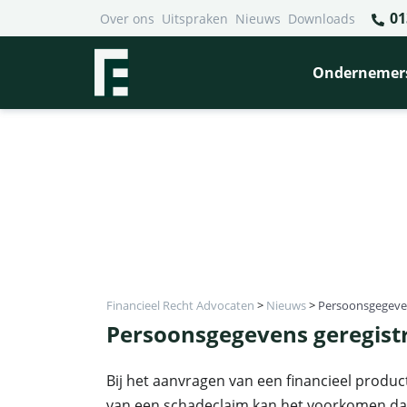
01
Over ons
Uitspraken
Nieuws
Downloads
Ondernemer
Financieel Recht Advocaten
>
Nieuws
>
Persoonsgegevens
Persoonsgegevens geregistre
Bij het aanvragen van een financieel produc
van een schadeclaim kan het voorkomen dat