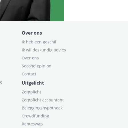
Over ons
Ik heb een geschil
Ik wil deskundig advies
Over ons
Second opinion
Contact
ag
Uitgelicht
Zorgplicht
Zorgplicht accountant
Beleggingshypotheek
Crowdfunding
Renteswap