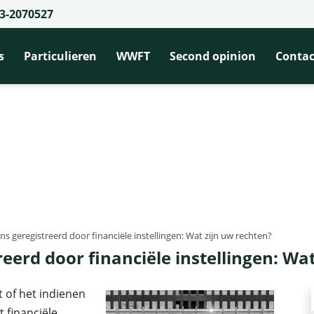
3-2070527
s
Particulieren
WWFT
Second opinion
Contac
 geregistreerd door financiële instellingen: Wat zijn uw rechten?
erd door financiële instellingen: Wat
t of het indienen
 financiële