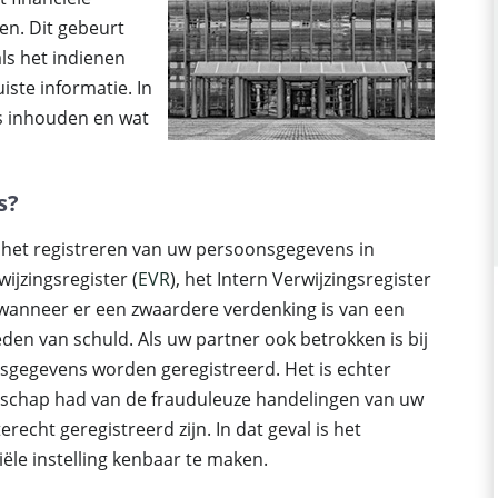
en. Dit gebeurt
ls het indienen
ste informatie. In
ies inhouden en wat
s?
t het registreren van uw persoonsgegevens in
wijzingsregister (
EVR
), het Intern Verwijzingsregister
t wanneer er een zwaardere verdenking is van een
eden van schuld. Als uw partner ook betrokken is bij
nsgegevens worden geregistreerd. Het is echter
enschap had van de frauduleuze handelingen van uw
echt geregistreerd zijn. In dat geval is het
iële instelling kenbaar te maken.