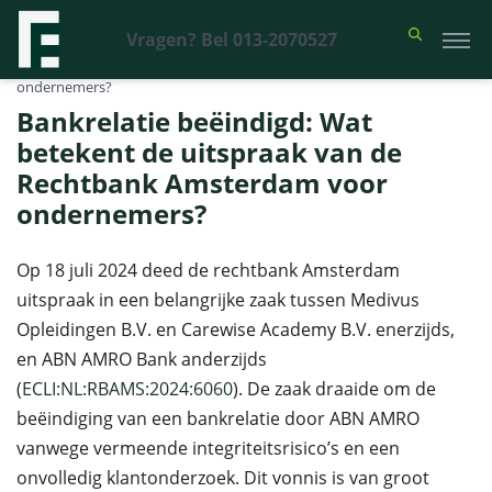
Vragen? Bel 013-2070527
Financieel Recht Advocaten
>
Uitspraken
>
Bankrelatie beëindigd: Wat
betekent de uitspraak van de Rechtbank Amsterdam voor
ondernemers?
Bankrelatie beëindigd: Wat
betekent de uitspraak van de
Rechtbank Amsterdam voor
ondernemers?
Op 18 juli 2024 deed de rechtbank Amsterdam
uitspraak in een belangrijke zaak tussen Medivus
Opleidingen B.V. en Carewise Academy B.V. enerzijds,
en ABN AMRO Bank anderzijds
(
ECLI:NL:RBAMS:2024:6060
). De zaak draaide om de
beëindiging van een bankrelatie door ABN AMRO
vanwege vermeende integriteitsrisico’s en een
onvolledig klantonderzoek. Dit vonnis is van groot