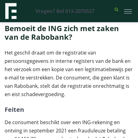
Vragen? Bel 013-2070527
Financieel Recht Advocaten
>
Uitspraken
>
Bemoeit de ING zich met
zaken van de Rabobank?
Bemoeit de ING zich met zaken
van de Rabobank?
Het geschil draait om de registratie van
persoonsgegevens in interne registers van de bank en
het verzoek om een kopie van een legitimatiebewijs per
e-mail te verstrekken. De consument, die geen klant is
van Rabobank, stelt dat de registratie onrechtmatig is
en eist schadevergoeding.
Feiten
De consument beschikt over een ING-rekening en
ontving in september 2021 een frauduleuze betaling