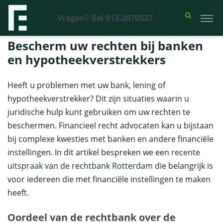
Vragen? Bel 013-2070527
Financieel Recht Advocaten
>
Uitspraken
>
Bescherm uw rechten bij
banken en hypotheekverstrekkers
Bescherm uw rechten bij banken
en hypotheekverstrekkers
Heeft u problemen met uw bank, lening of
hypotheekverstrekker? Dit zijn situaties waarin u
juridische hulp kunt gebruiken om uw rechten te
beschermen. Financieel recht advocaten kan u bijstaan
bij complexe kwesties met banken en andere financiële
instellingen. In dit artikel bespreken we een
recente
uitspraak van de rechtbank Rotterdam
die belangrijk is
voor iedereen die met financiële instellingen te maken
heeft.
Oordeel van de rechtbank over de