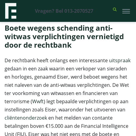
Vragen? Bel 013-2070527
Financieel Recht Advocaten
>
Uitspraken
>
Boete wegens schending
anti-witwas verplichtingen vernietigd door de rechtbank
Boete wegens schending anti-
witwas verplichtingen vernietigd
door de rechtbank
De rechtbank heeft onlangs een interessante
uitspraak
gedaan in een zaak waarin een verkoper van sieraden
en horloges, genaamd Eiser, werd beboet wegens het
niet naleven van de anti-witwas verplichtingen. De Wet
ter voorkoming van witwassen en financieren van
terrorisme (
Wwft
) legt bepaalde verplichtingen op aan
instellingen zoals Eiser, waaronder het uitvoeren van
cliëntenonderzoek
en het melden van contante
betalingen boven €15.000 aan de Financial Intelligence
Unit (FIU). Eiser was het niet eens met de boete en