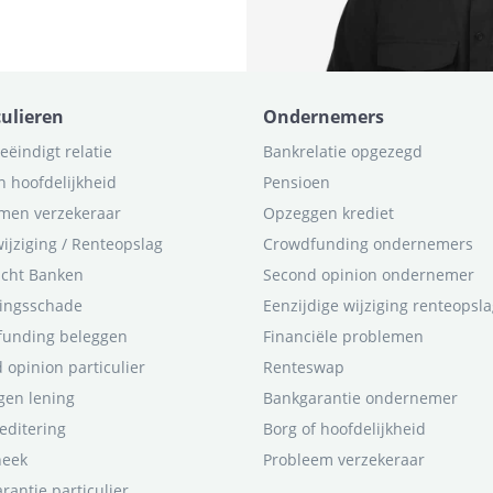
culieren
Ondernemers
eëindigt relatie
Bankrelatie opgezegd
n hoofdelijkheid
Pensioen
men verzekeraar
Opzeggen krediet
ijziging / Renteopslag
Crowdfunding ondernemers
icht Banken
Second opinion ondernemer
ingsschade
Eenzijdige wijziging renteopsl
funding beleggen
Financiële problemen
 opinion particulier
Renteswap
en lening
Bankgarantie ondernemer
editering
Borg of hoofdelijkheid
heek
Probleem verzekeraar
rantie particulier