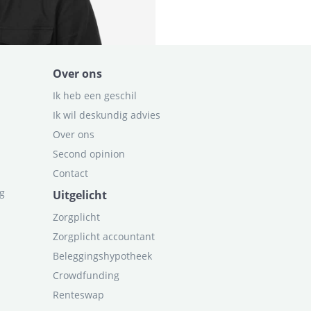
Over ons
Ik heb een geschil
Ik wil deskundig advies
Over ons
Second opinion
Contact
ag
Uitgelicht
Zorgplicht
Zorgplicht accountant
Beleggingshypotheek
Crowdfunding
Renteswap