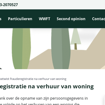
3-2070527
s
Particulieren
WWFT
Second opinion
Contac
twist frauderegistratie na verhuur van woning
egistratie na verhuur van woning
bank over de opname van zijn persoonsgegevens in
atie volgde op het verhuren van een woning die