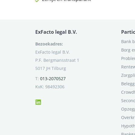
ExFacto legal B.V.
Parti
Bank b
Bezoekadres:
Borg e
ExFacto legal B.V.
Proble
P.F. Bergmansstraat 1
Rentew
5017 JH Tilburg
Zorgpl
T:
013-2070527
Belegg
KvK: 98492306
Crowd
Second
Opzegg
Overkr
Hypot
Bankga