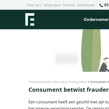
01
Over ons
Uitspraken
Nieuws
Downloads
Ondernemer
Financieel Recht Advocaten
>
Uitspraken
>
Consument be
Consument betwist frauder
Een consument heeft een geschil met zijn 
het interne verwijzingsregister. De registr