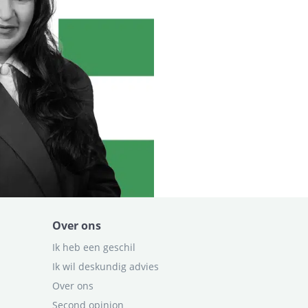
Over ons
Ik heb een geschil
Ik wil deskundig advies
Over ons
Second opinion