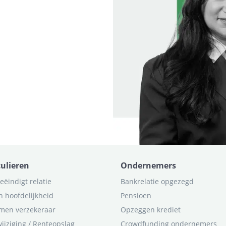
culieren
Ondernemers
eëindigt relatie
Bankrelatie opgezegd
n hoofdelijkheid
Pensioen
men verzekeraar
Opzeggen krediet
ijziging / Renteopslag
Crowdfunding ondernemers