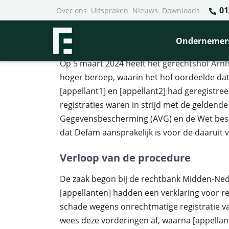
01
Over ons
Uitspraken
Nieuws
Downloads
Financieel Recht Advocaten
>
Uitspraken
>
Gerechtshof 
Gerechtshof Arnhem-Leeuwar
Ondernemer
Op 5 maart 2024 heeft het
gerechtshof Ar
hoger beroep, waarin het hof oordeelde da
[appellant1] en [appellant2] had geregistreer
registraties waren in strijd met de gelden
Gegevensbescherming (AVG) en de Wet besc
dat Defam aansprakelijk is voor de daaruit 
Verloop van de procedure
De zaak begon bij de rechtbank Midden-Ned
[appellanten] hadden een verklaring voor r
schade wegens onrechtmatige registratie v
wees deze vorderingen af, waarna [appellan