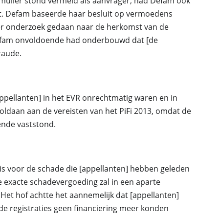
mulier stond vermeld als aanvrager, had Defam ook
t. Defam baseerde haar besluit op vermoedens
er onderzoek gedaan naar de herkomst van de
Defam onvoldoende had onderbouwd dat [de
raude.
appellanten] in het EVR onrechtmatig waren en in
oldaan aan de vereisten van het PiFi 2013, omdat de
ende vaststond.
 is voor de schade die [appellanten] hebben geleden
De exacte schadevergoeding zal in een aparte
et hof achtte het aannemelijk dat [appellanten]
de registraties geen financiering meer konden