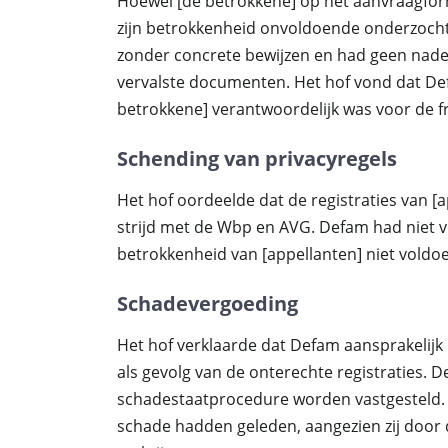
Hoewel [de betrokkene] op het aanvraagfor
zijn betrokkenheid onvoldoende onderzoch
zonder concrete bewijzen en had geen nad
vervalste documenten. Het hof vond dat 
betrokkene] verantwoordelijk was voor de f
Schending van privacyregels
Het hof oordeelde dat de registraties van [
strijd met de Wbp en AVG. Defam had niet v
betrokkenheid van [appellanten] niet voldo
Schadevergoeding
Het hof verklaarde dat Defam aansprakelijk
als gevolg van de onterechte registraties. 
schadestaatprocedure worden vastgesteld. H
schade hadden geleden, aangezien zij door 