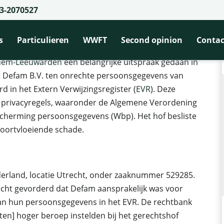
3-2070527
Arnhem-Leeuwarden vernietigt onterechte registraties in EVR
den vernietigt onterechte registrati
s
Particulieren
WWFT
Second opinion
Contac
nhem-Leeuwarden
een belangrijke uitspraak gedaan in
t Defam B.V. ten onrechte persoonsgegevens van
d in het Extern Verwijzingsregister (
EVR
). Deze
de privacyregels, waaronder de Algemene Verordening
herming persoonsgegevens (Wbp). Het hof besliste
voortvloeiende schade.
erland, locatie Utrecht, onder zaaknummer 529285.
echt gevorderd dat Defam aansprakelijk was voor
an hun persoonsgegevens in het EVR. De rechtbank
ten] hoger beroep instelden bij het gerechtshof