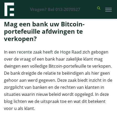
Vragen? Bel 013-2070527
Financieel Recht Advocaten
>
Uitspraken
>
Mag een bank uw Bitcoin-
portefeuille afdwingen te verkopen?
Mag een bank uw Bitcoin-
portefeuille afdwingen te
verkopen?
In een
recente zaak heeft de Hoge Raad
zich gebogen
over de vraag of een bank haar zakelijke klant mag
dwingen een volledige Bitcoin-portefeuille te verkopen.
De bank dreigde de relatie te beëindigen als hier geen
gehoor aan werd gegeven. Deze zaak biedt inzicht in de
zorgplicht van banken en de rechten van klanten in
situaties waarin nieuw beleid wordt opgelegd. In deze
blog lichten we de uitspraak toe en wat dit betekent
voor u als klant.