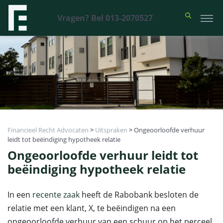
Vragen? Bel 013-2070527
Financieel Recht Advocaten
>
Uitspraken
>
Ongeoorloofde verhuur
leidt tot beëindiging hypotheek relatie
Ongeoorloofde verhuur leidt tot
beëindiging hypotheek relatie
In een
recente zaak
heeft de Rabobank besloten de
relatie met een klant, X, te beëindigen na een
ongeoorloofde verhuur van een schuur op het perceel