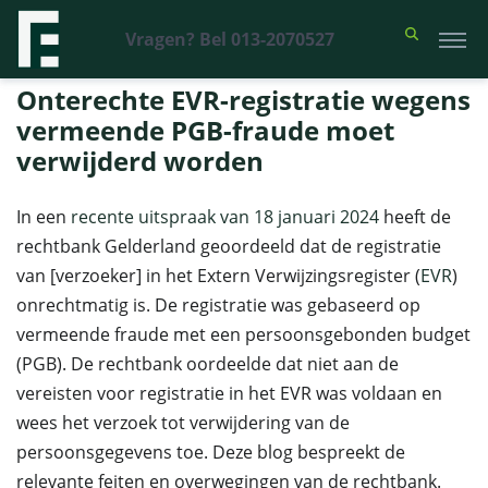
Vragen? Bel 013-2070527
Financieel Recht Advocaten
>
Uitspraken
>
Onterechte EVR-registratie
wegens vermeende PGB-fraude moet verwijderd worden
Onterechte EVR-registratie wegens
vermeende PGB-fraude moet
verwijderd worden
In een
recente uitspraak van 18 januari 2024
heeft de
rechtbank Gelderland geoordeeld dat de registratie
van [verzoeker] in het Extern Verwijzingsregister (
EVR
)
onrechtmatig is. De registratie was gebaseerd op
vermeende fraude met een persoonsgebonden budget
(PGB). De rechtbank oordeelde dat niet aan de
vereisten voor registratie in het EVR was voldaan en
wees het verzoek tot verwijdering van de
persoonsgegevens toe. Deze blog bespreekt de
relevante feiten en overwegingen van de rechtbank.