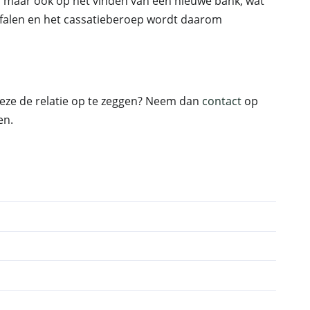
s, maar ook op het vinden van een nieuwe bank, wat
n falen en het cassatieberoep wordt daarom
eze de relatie op te zeggen? Neem dan
contact
op
en.