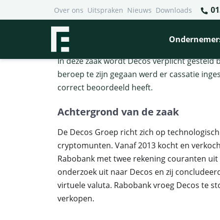
01
Over ons
Uitspraken
Nieuws
Downloads
Financieel Recht Advocaten
>
Uitspraken
>
Rabobank ver
Rabobank verplicht Decos t
Ondernemer
In deze zaak wordt Decos verplicht gesteld
beroep te zijn gegaan werd er cassatie inges
correct beoordeeld heeft.
Achtergrond van de zaak
De Decos Groep richt zich op technologisch
cryptomunten. Vanaf 2013 kocht en verkocht
Rabobank met twee rekening couranten uit 
onderzoek uit naar Decos en zij concludeer
virtuele valuta. Rabobank vroeg Decos te s
verkopen.