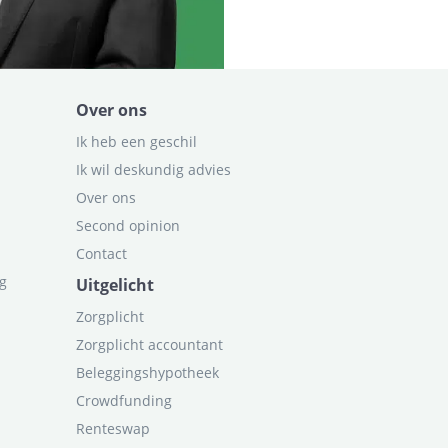
Over ons
Ik heb een geschil
Ik wil deskundig advies
Over ons
Second opinion
Contact
ag
Uitgelicht
Zorgplicht
Zorgplicht accountant
Beleggingshypotheek
Crowdfunding
Renteswap