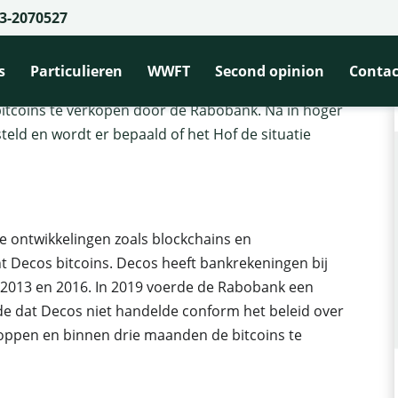
3-2070527
plicht Decos tot verkoop bitcoins
ot verkoop bitcoins
s
Particulieren
WWFT
Second opinion
Contac
 bitcoins te verkopen door de Rabobank. Na in hoger
teld en wordt er bepaald of het Hof de situatie
e ontwikkelingen zoals blockchains en
 Decos bitcoins. Decos heeft bankrekeningen bij
2013 en 2016. In 2019 voerde de Rabobank een
de dat Decos niet handelde conform het beleid over
toppen en binnen drie maanden de bitcoins te