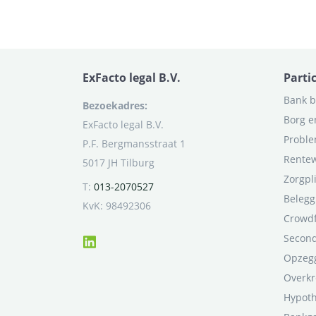
ExFacto legal B.V.
Parti
Bank b
Bezoekadres:
Borg e
ExFacto legal B.V.
Proble
P.F. Bergmansstraat 1
Rentew
5017 JH Tilburg
Zorgpl
T:
013-2070527
Belegg
KvK: 98492306
Crowd
Second
Opzegg
Overkr
Hypot