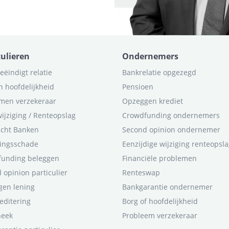
culieren
Ondernemers
eëindigt relatie
Bankrelatie opgezegd
n hoofdelijkheid
Pensioen
men verzekeraar
Opzeggen krediet
ijziging / Renteopslag
Crowdfunding ondernemers
icht Banken
Second opinion ondernemer
ingsschade
Eenzijdige wijziging renteopsl
funding beleggen
Financiële problemen
 opinion particulier
Renteswap
en lening
Bankgarantie ondernemer
editering
Borg of hoofdelijkheid
heek
Probleem verzekeraar