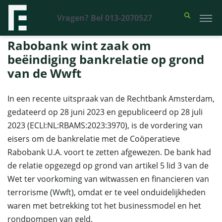
Vragen? Bel 013-2070527
Financieel Recht Advocaten
>
Uitspraken
>
Rabobank wint zaak om
beëindiging bankrelatie op grond van de Wwft
Rabobank wint zaak om
beëindiging bankrelatie op grond
van de Wwft
In een recente uitspraak van de Rechtbank Amsterdam,
gedateerd op 28 juni 2023 en gepubliceerd op 28 juli
2023 (ECLI:NL:RBAMS:2023:3970), is de vordering van
eisers om de bankrelatie met de Coöperatieve
Rabobank U.A. voort te zetten afgewezen. De bank had
de relatie opgezegd op grond van artikel 5 lid 3 van de
Wet ter voorkoming van witwassen en financieren van
terrorisme (
Wwft
), omdat er te veel onduidelijkheden
waren met betrekking tot het businessmodel en het
rondpompen van geld.