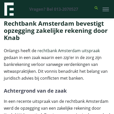
Vragen? Bel 013-2070527
Financieel Recht Advocaten
>
Uitspraken
>
Rechtbank Amsterdam
bevestigt opzegging zakelijke rekening door Knab
Rechtbank Amsterdam bevestigt
opzegging zakelijke rekening door
Knab
Onlangs heeft de
rechtbank Amsterdam uitspraak
gedaan in een zaak waarin een zzp’er in de zorg zijn
bankrekening verloor vanwege verdenkingen van
witwaspraktijken. Dit vonnis benadrukt het belang van
juridisch advies bij conflicten met banken.
Achtergrond van de zaak
In een recente uitspraak van de rechtbank Amsterdam
werd de opzegging van een zakelijke rekening door