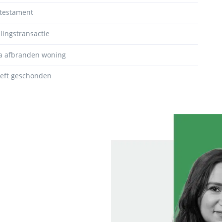
stestament
lingstransactie
na afbranden woning
heeft geschonden