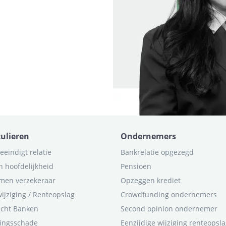
culieren
Ondernemers
eëindigt relatie
Bankrelatie opgezegd
n hoofdelijkheid
Pensioen
men verzekeraar
Opzeggen krediet
ijziging / Renteopslag
Crowdfunding ondernemers
icht Banken
Second opinion ondernemer
ingsschade
Eenzijdige wijziging renteopsl