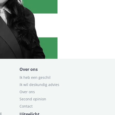
Over ons
Ik heb een geschil
Ik wil deskundig advies
Over ons
Second opinion
Contact
ag
Uitgelicht