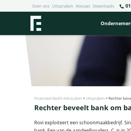
01
Over ons
Uitspraken
Nieuws
Downloads
Ondernemer
Financieel Recht Advocaten
>
Uitspraken
>
Rechter bev
Rechter beveelt bank om b
Rovi exploiteert een schoonmaakbedrijf. Sin
bank. Een van de aandeelhouders, C, is in 