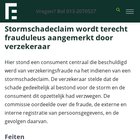
Vragen? Bel 013-2070527
Financieel Recht Advocaten
>
Uitspraken
>
Stormschadeclaim wordt
terecht frauduleus aangemerkt door verzekeraar
Stormschadeclaim wordt terecht
frauduleus aangemerkt door
verzekeraar
Hier stond een consument centraal die beschuldigd
werd van verzekeringsfraude na het indienen van een
stormschadeclaim. De verzekeraar stelde dat de
schade gedeeltelijk al bestond voor de storm en de
consument dit opzettelijk had verzwegen. De
commissie oordeelde over de fraude, de externe en
interne registratie van persoonsgegevens, en de
gevolgen daarvan.
Feiten