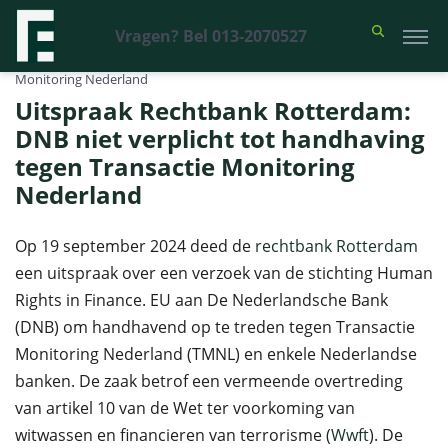
Vragen? Bel 013-2070527
Financieel Recht Advocaten
>
Uitspraken
>
Uitspraak Rechtbank
Rotterdam: DNB niet verplicht tot handhaving tegen Transactie
Monitoring Nederland
Uitspraak Rechtbank Rotterdam:
DNB niet verplicht tot handhaving
tegen Transactie Monitoring
Nederland
Op 19 september 2024 deed de
rechtbank Rotterdam
een uitspraak over een verzoek van de stichting Human
Rights in Finance. EU aan De Nederlandsche Bank
(DNB) om handhavend op te treden tegen Transactie
Monitoring Nederland (TMNL) en enkele Nederlandse
banken. De zaak betrof een vermeende overtreding
van artikel 10 van de Wet ter voorkoming van
witwassen en financieren van terrorisme (
Wwft
). De