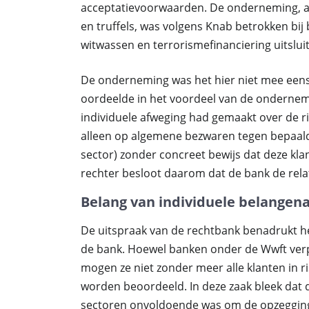
acceptatievoorwaarden. De onderneming, act
en truffels, was volgens Knab betrokken bij 
witwassen en terrorismefinanciering uitsluit
De onderneming was het hier niet mee eens
oordeelde in het voordeel van de ondernemi
individuele afweging had gemaakt over de ris
alleen op algemene bezwaren tegen bepaald
sector) zonder concreet bewijs dat deze kl
rechter besloot daarom dat de bank de rel
Belang van individuele belangen
De uitspraak van de rechtbank benadrukt h
de bank. Hoewel banken onder de Wwft verpl
mogen ze niet zonder meer alle klanten in ri
worden beoordeeld. In deze zaak bleek dat d
sectoren onvoldoende was om de opzegging