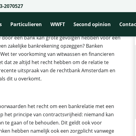
3-2070527
een bank de zakelijke relatie beëindigen?
kelijke relatie beëindigen?
s
Particulieren
WWFT
Second opinion
Contac
ie door een bank kan grote gevolgen hebben voor een
n zakelijke bankrekening opzeggen? Banken
 Wet ter voorkoming van witwassen en financieren
et dat ze altijd het recht hebben om de relatie te
 recente uitspraak van de rechtbank Amsterdam en
ls dit u overkomt.
oorwaarden het recht om een bankrelatie met een
op het principe van contractsvrijheid: niemand kan
an te gaan of te behouden. Dit geldt ook voor
Banken hebben namelijk ook een zorgplicht vanwege