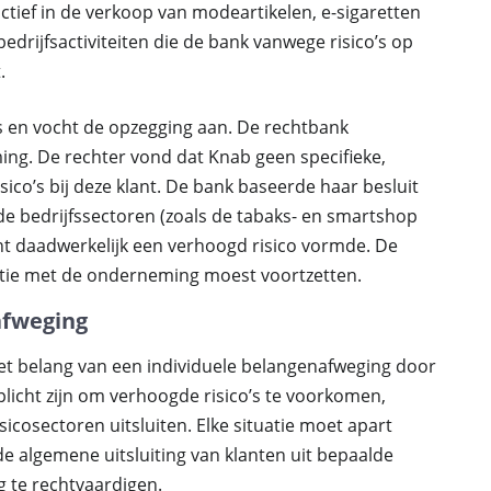
ief in de verkoop van modeartikelen, e-sigaretten
bedrijfsactiviteiten die de bank vanwege risico’s op
.
 en vocht de opzegging aan. De rechtbank
ng. De rechter vond dat Knab geen specifieke,
ico’s bij deze klant. De bank baseerde haar besluit
e bedrijfssectoren (zoals de tabaks- en smartshop
ant daadwerkelijk een verhoogd risico vormde. De
atie met de onderneming moest voortzetten.
afweging
et belang van een individuele belangenafweging door
icht zijn om verhoogde risico’s te voorkomen,
sicosectoren uitsluiten. Elke situatie moet apart
e algemene uitsluiting van klanten uit bepaalde
 te rechtvaardigen.