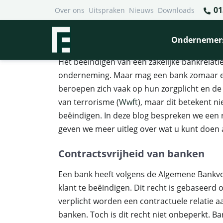
01
Over ons
Uitspraken
Nieuws
Downloads
Financieel Recht Advocaten
>
Uitspraken
>
Wanneer mag 
Wanneer mag een bank de za
Ondernemer
Het beëindigen van een zakelijke bankrelat
onderneming. Maar mag een bank zomaar ee
beroepen zich vaak op hun zorgplicht en de
van terrorisme (
Wwft
), maar dit betekent ni
beëindigen. In deze blog bespreken we een
geven we meer uitleg over wat u kunt doen a
Contractsvrijheid van banken
Een bank heeft volgens de Algemene Bankv
klant te beëindigen. Dit recht is gebaseerd 
verplicht worden een contractuele relatie a
banken. Toch is dit recht niet onbeperkt. 