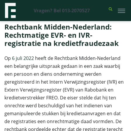
Vragen? Bel 013-2070527
Financieel Recht Advocaten
>
Uitspraken
>
Rechtbank Midden-
Nederland: Rechtmatige EVR- en IVR-registratie na kredietfraudezaak
Rechtbank Midden-Nederland:
Rechtmatige EVR- en IVR-
registratie na kredietfraudezaak
Op
6 juli 2022
heeft de Rechtbank Midden-Nederland
een belangrijke uitspraak gedaan in een zaak waarbij
een persoon en diens onderneming werden
geregistreerd in het Intern Verwijzingsregister (IVR) en
Extern Verwijzingsregister (EVR) van Rabobank en
kredietverstrekker FREO. De eiser stelde dat hij ten
onrechte werd beschuldigd van het indienen van
gemanipuleerde stukken bij kredietaanvragen en dat
de registraties een onrechtmatige daad vormden. De
rechtbank oordeelde echter dat de registratie terecht